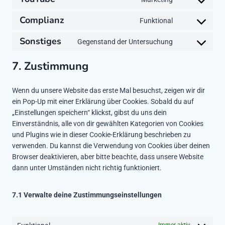
C
n
e
o
s
n
Complianz
Funktional
C
n
e
t
o
s
n
Sonstiges
t
Gegenstand der Untersuchung
C
n
e
t
o
o
s
n
t
s
7. Zustimmung
n
e
t
o
e
s
n
t
s
r
Wenn du unsere Website das erste Mal besuchst, zeigen wir dir
e
t
o
e
v
ein Pop-Up mit einer Erklärung über Cookies. Sobald du auf
n
t
s
r
i
„Einstellungen speichern“ klickst, gibst du uns dein
t
o
e
v
c
Einverständnis, alle von dir gewählten Kategorien von Cookies
t
s
r
i
e
und Plugins wie in dieser Cookie-Erklärung beschrieben zu
o
e
v
c
w
verwenden. Du kannst die Verwendung von Cookies über deinen
s
r
i
e
o
Browser deaktivieren, aber bitte beachte, dass unsere Website
e
v
c
g
r
dann unter Umständen nicht richtig funktioniert.
r
i
e
o
d
v
c
y
o
p
i
e
o
g
r
7.1 Verwalte deine Zustimmungseinstellungen
c
c
u
l
e
e
o
t
e
s
s
m