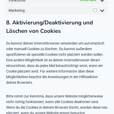
Funktional
u
Immer aktiv
-
s
o
p
b
f
Marketing
n
l
e
o
M
s
i
n
a
8. Aktivierung/Deaktivierung und
t
a
t
r
i
n
s
Löschen von Cookies
k
g
z
e
e
t
Du kannst deinen Internetbrowser verwenden um automatisch
s
i
oder manuell Cookies zu löschen. Du kannst außerdem
n
spezifizieren ob spezielle Cookies nicht platziert werden sollen.
g
Eine andere Möglichkeit ist es deinen Internetbrowser derart
einzurichten, dass du jedes Mal benachrichtigt wirst, wenn ein
Cookie platziert wird. Für weitere Information über diese
Möglichkeiten beachte die Anweisungen in der Hilfesektion
deines Browsers.
Bitte nimm zur Kenntnis, dass unsere Website möglicherweise
nicht richtig funktioniert, wenn alle Cookies deaktiviert sind.
Wenn du die Cookies in deinem Browser löscht, werden diese neu
platziert, wenn du unsere Website erneut besuchst.