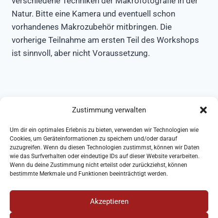
verschiedene Techniken der Makrofotografie in der
Natur. Bitte eine Kamera und eventuell schon
vorhandenes Makrozubehör mitbringen. Die
vorherige Teilnahme am ersten Teil des Workshops
ist sinnvoll, aber nicht Voraussetzung.
Zustimmung verwalten
Um dir ein optimales Erlebnis zu bieten, verwenden wir Technologien wie
Karin Knöthig, Nordendstr. 10, 82362 Weilheim - Mail:
Cookies, um Geräteinformationen zu speichern und/oder darauf
zuzugreifen. Wenn du diesen Technologien zustimmst, können wir Daten
karin[at]knoethig.net - Tel.: 0881 / 927 97 63
wie das Surfverhalten oder eindeutige IDs auf dieser Website verarbeiten.
Wenn du deine Zustimmung nicht erteilst oder zurückziehst, können
bestimmte Merkmale und Funktionen beeinträchtigt werden.
www.instagram.com/karinknoethig
Akzeptieren