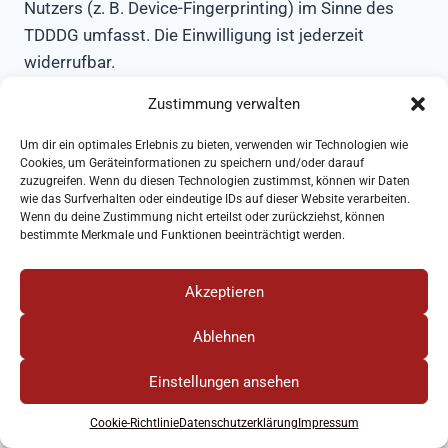
Nutzers (z. B. Device-Fingerprinting) im Sinne des
TDDDG umfasst. Die Einwilligung ist jederzeit
widerrufbar.
Zustimmung verwalten
Weitere Informationen über Datenschutz bei
Um dir ein optimales Erlebnis zu bieten, verwenden wir Technologien wie
YouTube finden Sie in deren Datenschutzerklärung
Cookies, um Geräteinformationen zu speichern und/oder darauf
unter:
zuzugreifen. Wenn du diesen Technologien zustimmst, können wir Daten
wie das Surfverhalten oder eindeutige IDs auf dieser Website verarbeiten.
https://policies.google.com/privacy?hl=de
.
Wenn du deine Zustimmung nicht erteilst oder zurückziehst, können
bestimmte Merkmale und Funktionen beeinträchtigt werden.
Das Unternehmen verfügt über eine Zertifizierung
nach dem „EU-US Data Privacy Framework“ (DPF).
Akzeptieren
Der
Ablehnen
DPF ist ein Übereinkommen zwischen der
Europäischen Union und den USA, der die Einhaltung
Einstellungen ansehen
europäischer Datenschutzstandards bei
Datenverarbeitungen in den USA gewährleisten soll.
Cookie-Richtlinie
Datenschutzerklärung
Impressum