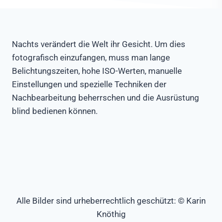
Nachts verändert die Welt ihr Gesicht. Um dies
fotografisch einzufangen, muss man lange
Belichtungszeiten, hohe ISO-Werten, manuelle
Einstellungen und spezielle Techniken der
Nachbearbeitung beherrschen und die Ausrüstung
blind bedienen können.
Vollmond über dem
Kapelle
Mondfinsternis
Sternenspuren in der
Insel
Hardtt
Camping unter der
Polling
Milchstraße am Weiher
Sternenwirbel
Himmelsleiter
Milchstraße an der
Camping unter Sternen
Glaskugel
Milchstraße
Neumond
Lightpainting I
Lightpainting II
Vollmond an der
Sternschnuppe
Erdfunkstelle
Konjunktion
Am Bahnhof
Komet Neowise
Mond
Erdfunkstelle
Vollmond
Alle Bilder sind urheberrechtlich geschützt: © Karin
Knöthig