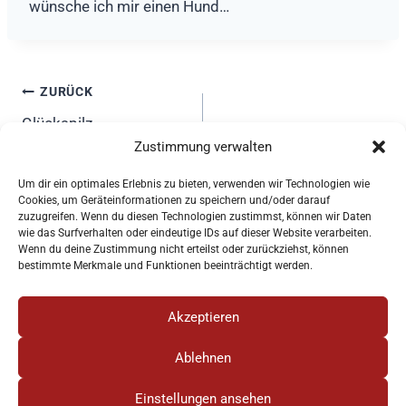
wünsche ich mir einen Hund…
Beitragsnavigation
ZURÜCK
Glückspilz
Zustimmung verwalten
Um dir ein optimales Erlebnis zu bieten, verwenden wir Technologien wie
Cookies, um Geräteinformationen zu speichern und/oder darauf
Karin Knöthig, Nordendstr. 10, 82362 Weilheim - Mail:
zuzugreifen. Wenn du diesen Technologien zustimmst, können wir Daten
karin[at]knoethig.net - Tel.: 0881 / 927 97 63
wie das Surfverhalten oder eindeutige IDs auf dieser Website verarbeiten.
Wenn du deine Zustimmung nicht erteilst oder zurückziehst, können
bestimmte Merkmale und Funktionen beeinträchtigt werden.
www.instagram.com/karinknoethig
Akzeptieren
© 2026 Karin Knöthig Fotografie
Ablehnen
Impressum
Datenschutzerklärung
Einstellungen ansehen