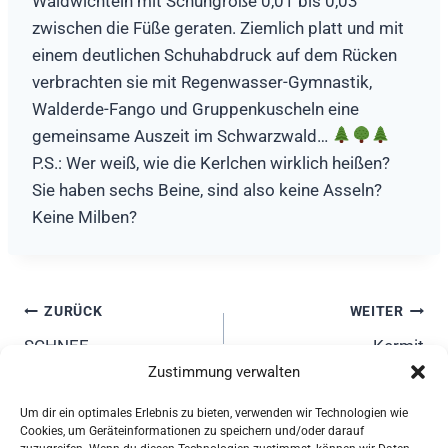
Waldwichteln mit Schuhgröße 0,01 bis 0,03
zwischen die Füße geraten. Ziemlich platt und mit
einem deutlichen Schuhabdruck auf dem Rücken
verbrachten sie mit Regenwasser-Gymnastik,
Walderde-Fango und Gruppenkuscheln eine
gemeinsame Auszeit im Schwarzwald…
P.S.: Wer weiß, wie die Kerlchen wirklich heißen?
Sie haben sechs Beine, sind also keine Asseln?
Keine Milben?
Beitragsnavigation
ZURÜCK
WEITER
SCHNEE
Kermit
Zustimmung verwalten
Um dir ein optimales Erlebnis zu bieten, verwenden wir Technologien wie
Cookies, um Geräteinformationen zu speichern und/oder darauf
Karin Knöthig, Nordendstr. 10, 82362 Weilheim - Mail: