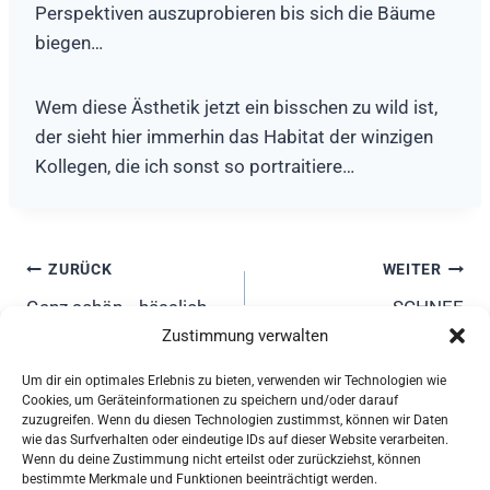
Perspektiven auszuprobieren bis sich die Bäume
biegen…
Wem diese Ästhetik jetzt ein bisschen zu wild ist,
der sieht hier immerhin das Habitat der winzigen
Kollegen, die ich sonst so portraitiere…
Beitragsnavigation
ZURÜCK
WEITER
Ganz schön… hässlich
SCHNEE
Zustimmung verwalten
Um dir ein optimales Erlebnis zu bieten, verwenden wir Technologien wie
Cookies, um Geräteinformationen zu speichern und/oder darauf
Karin Knöthig, Nordendstr. 10, 82362 Weilheim - Mail:
zuzugreifen. Wenn du diesen Technologien zustimmst, können wir Daten
karin[at]knoethig.net - Tel.: 0881 / 927 97 63
wie das Surfverhalten oder eindeutige IDs auf dieser Website verarbeiten.
Wenn du deine Zustimmung nicht erteilst oder zurückziehst, können
bestimmte Merkmale und Funktionen beeinträchtigt werden.